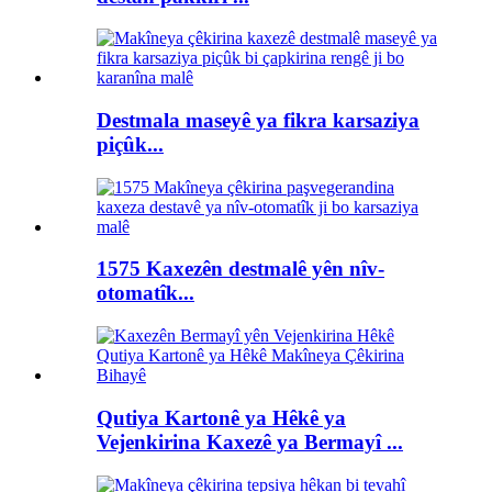
Destmala maseyê ya fikra karsaziya
piçûk...
1575 Kaxezên destmalê yên nîv-
otomatîk...
Qutiya Kartonê ya Hêkê ya
Vejenkirina Kaxezê ya Bermayî ...