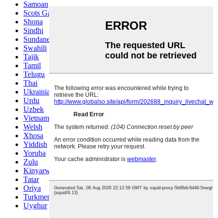
Samoan
Scots Gaelic
Shona
Sindhi
Sundanese
Swahili
Tajik
Tamil
Telugu
Thai
Ukrainian
Urdu
Uzbek
Vietnamese
Welsh
Xhosa
Yiddish
Yoruba
Zulu
Kinyarwanda
Tatar
Oriya
Turkmen
Uyghur