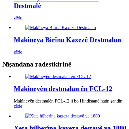
Destmalê
zêde
Makîneya Birîna Kaxezê Destmalan
zêde
Nîşandana radestkirinê
Makîneyên destmalan ên FCL-12
Makîneyên destmalên FCL-12 ji bo Hindistanê hatin şandin.
zêde
Xeta hilberîna kaxeza destavê ya 1880