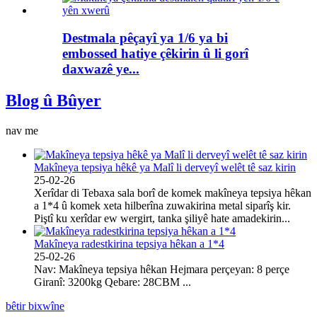
Destmala pêçayî ya 1/6 ya bi
embossed hatiye çêkirin û li gorî
daxwazê ​​ye...
Blog û Bûyer
nav me
Makîneya tepsiya hêkê ya Malî li derveyî welêt tê saz kirin
25-02-26
Xerîdar di Tebaxa sala borî de komek makîneya tepsiya hêkan
a 1*4 û komek xeta hilberîna zuwakirina metal siparîş kir.
Piştî ku xerîdar ew wergirt, tanka şiliyê hate amadekirin...
Makîneya radestkirina tepsiya hêkan a 1*4
25-02-26
Nav: Makîneya tepsiya hêkan Hejmara perçeyan: 8 perçe
Giranî: 3200kg Qebare: 28CBM ...
bêtir bixwîne