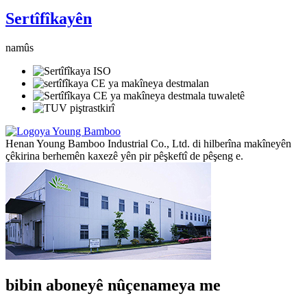
Sertîfîkayên
namûs
Henan Young Bamboo Industrial Co., Ltd. di hilberîna makîneyên
çêkirina berhemên kaxezê yên pir pêşkeftî de pêşeng e.
bibin aboneyê nûçenameya me