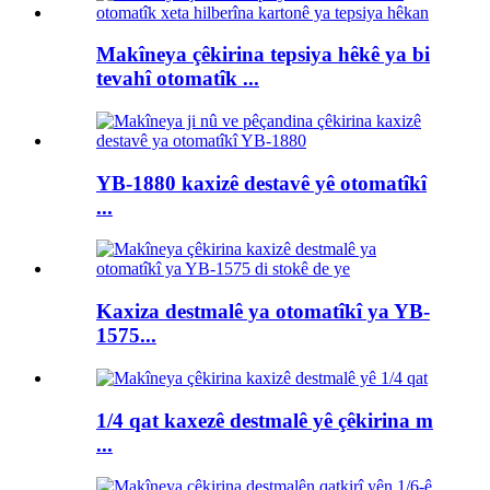
Makîneya çêkirina tepsiya hêkê ya bi
tevahî otomatîk ...
YB-1880 kaxizê destavê yê otomatîkî
...
Kaxiza destmalê ya otomatîkî ya YB-
1575...
1/4 qat kaxezê destmalê yê çêkirina m
...