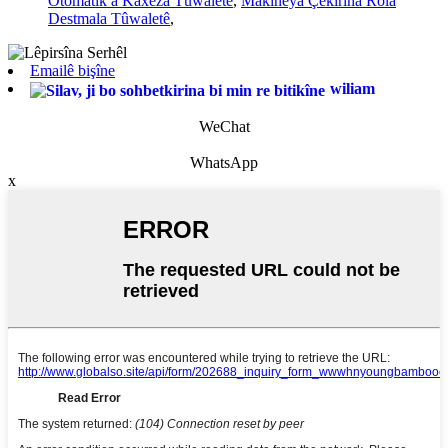
Otomatîk a Kaxeza Tûwaletê
,
Makîneya Çêkirina Rola
Destmala Tûwaletê
,
Emailê bişîne
wiliam
WeChat
WhatsApp
x