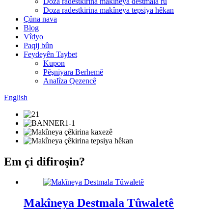
Doza radestkirina makîneya destmala rû
Doza radestkirina makîneya tepsiya hêkan
Çûna nava
Blog
Vîdyo
Paqij bûn
Feydeyên Taybet
Kupon
Pêşniyara Berhemê
Analîza Qezencê
English
Em çi difiroşin?
Makîneya Destmala Tûwaletê