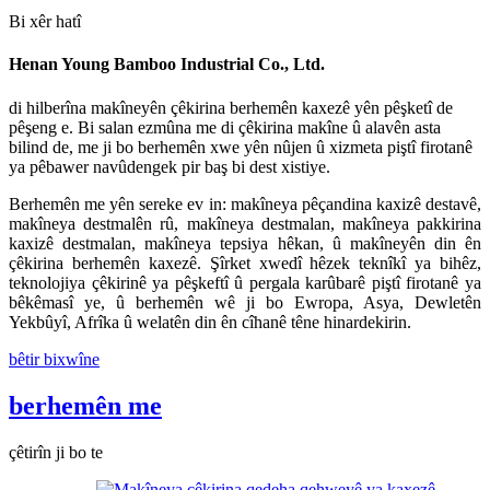
Bi xêr hatî
Henan Young Bamboo Industrial Co., Ltd.
di hilberîna makîneyên çêkirina berhemên kaxezê yên pêşketî de
pêşeng e. Bi salan ezmûna me di çêkirina makîne û alavên asta
bilind de, me ji bo berhemên xwe yên nûjen û xizmeta piştî firotanê
ya pêbawer navûdengek pir baş bi dest xistiye.
Berhemên me yên sereke ev in: makîneya pêçandina kaxizê destavê,
makîneya destmalên rû, makîneya destmalan, makîneya pakkirina
kaxizê destmalan, makîneya tepsiya hêkan, û makîneyên din ên
çêkirina berhemên kaxezê. Şîrket xwedî hêzek teknîkî ya bihêz,
teknolojiya çêkirinê ya pêşkeftî û pergala karûbarê piştî firotanê ya
bêkêmasî ye, û berhemên wê ji bo Ewropa, Asya, Dewletên
Yekbûyî, Afrîka û welatên din ên cîhanê têne hinardekirin.
bêtir bixwîne
berhemên me
çêtirîn ji bo te