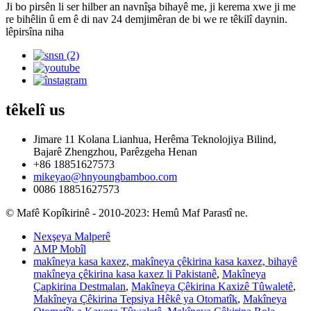
Ji bo pirsên li ser hilber an navnîşa bihayê me, ji kerema xwe ji me
re bihêlin û em ê di nav 24 demjimêran de bi we re têkilî daynin.
lêpirsîna niha
têkelî
us
Jimare 11 Kolana Lianhua, Herêma Teknolojiya Bilind,
Bajarê Zhengzhou, Parêzgeha Henan
+86 18851627573
mikeyao@hnyoungbamboo.com
0086 18851627573
© Mafê Kopîkirinê - 2010-2023: Hemû Maf Parastî ne.
Nexşeya Malperê
AMP Mobîl
makîneya kasa kaxez, makîneya çêkirina kasa kaxez, bihayê
makîneya çêkirina kasa kaxez li Pakistanê
,
Makîneya
Çapkirina Destmalan
,
Makîneya Çêkirina Kaxizê Tûwaletê
,
Makîneya Çêkirina Tepsiya Hêkê ya Otomatîk
,
Makîneya