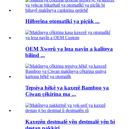
Hilberîna otomatîkî ya piçûk ...
OEM Xwerû ya leza navîn a kalîteya
bilind ...
Tepsiya hêkê ya kaxezê Bamboo ya
Ciwan çêkirina ma ...
Kaxezên destmalê yên destmalê yên bi
destan pakkirî ...