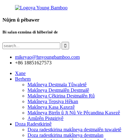
Nûjen û pêbawer
Bi salan ezmûna di hilberînê de
mikeyao@hnyoungbamboo.com
+86 18851627573
Xane
Berhem
Makîneya Destmala Tûwaletê
Makîneya Destmalên Destmalê
Makîneya Çêkirina Destmalên Rû
Makîneya Tepsiya Hêkan
Makîneya Kasa Kaxezê
Makîneya Birrîn û Ji Nû Ve Pêçandina Kaxezê
Amûrên Piştgiriyê
Doza Radestkirinê
Doza radestkirina makîneya destmalên tuwaletê
Doza radestkirina makîneya destmalan